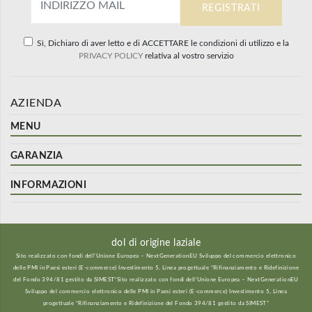
Sì, Dichiaro di aver letto e di ACCETTARE le condizioni di utilizzo e la
PRIVACY POLICY
relativa al vostro servizio
AZIENDA
MENU
GARANZIA
INFORMAZIONI
dol di origine laziale
Sito realizzato con fondi dell’Unione Europea – NextGenerationEU Sviluppo del commercio elettronico
delle PMI in Paesi esteri (E-commerce) Investimento 5, Linea progettuale “Rifinanziamento e Ridefinizione
del Fondo 394/81 gestito da SIMEST”Sito realizzato con fondi dell’Unione Europea – NextGenerationEU
Sviluppo del commercio elettronico delle PMI in Paesi esteri (E-commerce) Investimento 5, Linea
progettuale “Rifinanziamento e Ridefinizione del Fondo 394/81 gestito da SIMEST”