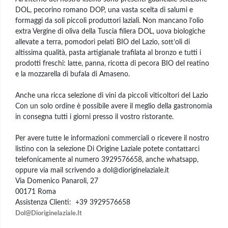
DOL, pecorino romano DOP, una vasta scelta di salumi e
formaggi da soli piccoli produttori laziali. Non mancano l’olio
extra Vergine di oliva della Tuscia filiera DOL, uova biologiche
allevate a terra, pomodori pelati BIO del Lazio, sott’oli di
altissima qualità, pasta artigianale trafilata al bronzo e tutti i
prodotti freschi: latte, panna, ricotta di pecora BIO del reatino
e la mozzarella di bufala di Amaseno.
Anche una ricca selezione di vini da piccoli viticoltori del Lazio
Con un solo ordine è possibile avere il meglio della gastronomia
in consegna tutti i giorni presso il vostro ristorante.
Per avere tutte le informazioni commerciali o ricevere il nostro
listino con la selezione Di Origine Laziale potete contattarci
telefonicamente al numero 3929576658, anche whatsapp,
oppure via mail scrivendo a dol@dioriginelaziale.it
Via Domenico Panaroli, 27
00171 Roma
Assistenza Clienti:
+39 3929576658
Dol@Dioriginelaziale.It