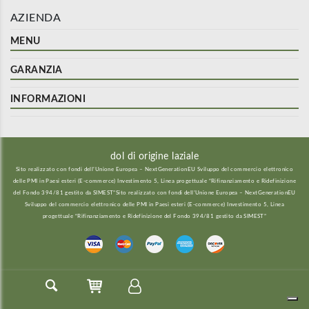
AZIENDA
MENU
GARANZIA
INFORMAZIONI
dol di origine laziale
Sito realizzato con fondi dell’Unione Europea – NextGenerationEU Sviluppo del commercio elettronico
delle PMI in Paesi esteri (E-commerce) Investimento 5, Linea progettuale “Rifinanziamento e Ridefinizione
del Fondo 394/81 gestito da SIMEST”Sito realizzato con fondi dell’Unione Europea – NextGenerationEU
Sviluppo del commercio elettronico delle PMI in Paesi esteri (E-commerce) Investimento 5, Linea
progettuale “Rifinanziamento e Ridefinizione del Fondo 394/81 gestito da SIMEST”