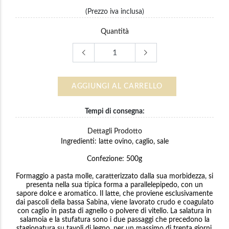
(Prezzo iva inclusa)
Quantità
AGGIUNGI AL CARRELLO
Tempi di consegna:
Dettagli Prodotto
Ingredienti: latte ovino, caglio, sale
Confezione: 500g
Formaggio a pasta molle, caratterizzato dalla sua morbidezza, si
presenta nella sua tipica forma a parallelepipedo, con un
sapore dolce e aromatico. Il latte, che proviene esclusivamente
dai pascoli della bassa Sabina, viene lavorato crudo e coagulato
con caglio in pasta di agnello o polvere di vitello. La salatura in
salamoia e la stufatura sono i due passaggi che precedono la
stagionatura su tavoli di legno, per un massimo di trenta giorni.