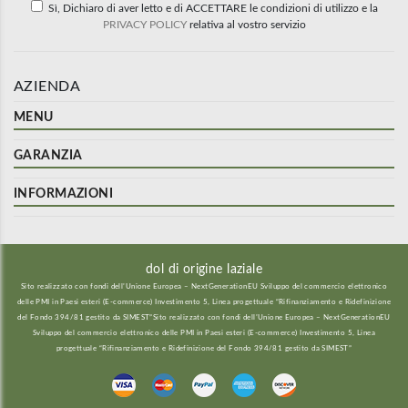
Sì, Dichiaro di aver letto e di ACCETTARE le condizioni di utilizzo e la
PRIVACY POLICY
relativa al vostro servizio
AZIENDA
MENU
GARANZIA
INFORMAZIONI
dol di origine laziale
Sito realizzato con fondi dell’Unione Europea – NextGenerationEU Sviluppo del commercio elettronico
delle PMI in Paesi esteri (E-commerce) Investimento 5, Linea progettuale “Rifinanziamento e Ridefinizione
del Fondo 394/81 gestito da SIMEST”Sito realizzato con fondi dell’Unione Europea – NextGenerationEU
Sviluppo del commercio elettronico delle PMI in Paesi esteri (E-commerce) Investimento 5, Linea
progettuale “Rifinanziamento e Ridefinizione del Fondo 394/81 gestito da SIMEST”