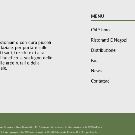
MENU
Chi Siamo
Ristoranti E Negozi
ezioniamo con cura piccoli
laziale, per portare sulle
Distribuzione
i sani, freschi e di alta
line etico, a sostegno delle
Faq
e aree rurali e della
ale.
News
Contattaci
ione Europea – NextGenerationEU Sviluppo del commercio elettronico delle PMI in Paesi
5, Linea progettuale “Rifinanziamento e Ridefinizione del Fondo 394/81 gestito da