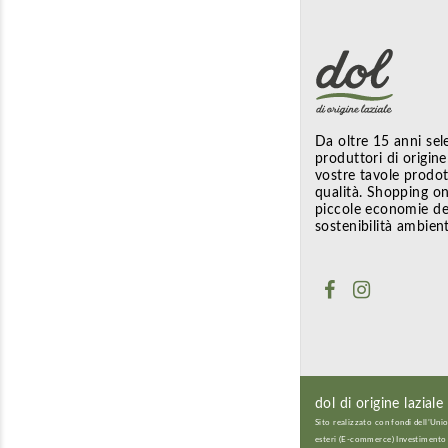
Da oltre 15 anni sel
produttori di origine 
vostre tavole prodott
qualità. Shopping on
piccole economie dell
sostenibilità ambient
dol di origine laziale
Sito realizzato con fondi dell’Un
esteri (E-commerce) Investimento 