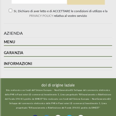
Sì, Dichiaro di aver letto e di ACCETTARE le condizioni di utilizzo e la
PRIVACY POLICY
relativa al vostro servizio
AZIENDA
MENU
GARANZIA
INFORMAZIONI
dol di origine laziale
Sito realizzato con fondi dell’Unione Europea – NextGenerationEU Sviluppo del commercio elettronico
delle PMI in Paesi esteri (E-commerce) Investimento 5, Linea progettuale “Rifinanziamento e Ridefinizione
del Fondo 394/81 gestito da SIMEST”Sito realizzato con fondi dell’Unione Europea – NextGenerationEU
Sviluppo del commercio elettronico delle PMI in Paesi esteri (E-commerce) Investimento 5, Linea
progettuale “Rifinanziamento e Ridefinizione del Fondo 394/81 gestito da SIMEST”