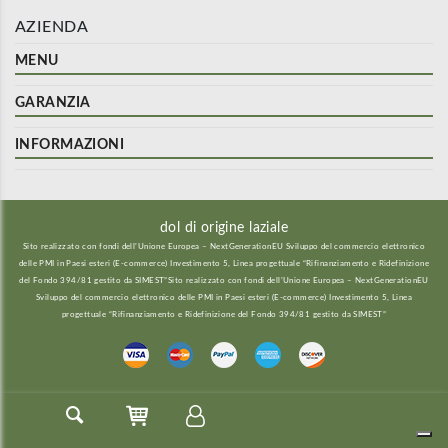
AZIENDA
MENU
GARANZIA
INFORMAZIONI
dol di origine laziale
Sito realizzato con fondi dell’Unione Europea – NextGenerationEU Sviluppo del commercio elettronico
delle PMI in Paesi esteri (E-commerce) Investimento 5, Linea progettuale “Rifinanziamento e Ridefinizione
del Fondo 394/81 gestito da SIMEST”Sito realizzato con fondi dell’Unione Europea – NextGenerationEU
Sviluppo del commercio elettronico delle PMI in Paesi esteri (E-commerce) Investimento 5, Linea
progettuale “Rifinanziamento e Ridefinizione del Fondo 394/81 gestito da SIMEST”