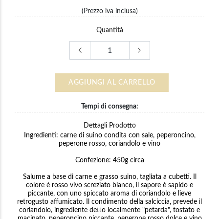
(Prezzo iva inclusa)
Quantità
AGGIUNGI AL CARRELLO
Tempi di consegna:
Dettagli Prodotto
Ingredienti: carne di suino condita con sale, peperoncino,
peperone rosso, coriandolo e vino
Confezione: 450g circa
Salume a base di carne e grasso suino, tagliata a cubetti. Il
colore è rosso vivo screziato bianco, il sapore è sapido e
piccante, con uno spiccato aroma di coriandolo e lieve
retrogusto affumicato. Il condimento della salciccia, prevede il
coriandolo, ingrediente detto localmente "petarda", tostato e
macinato, peperoncino piccante, peperone rosso dolce e vino