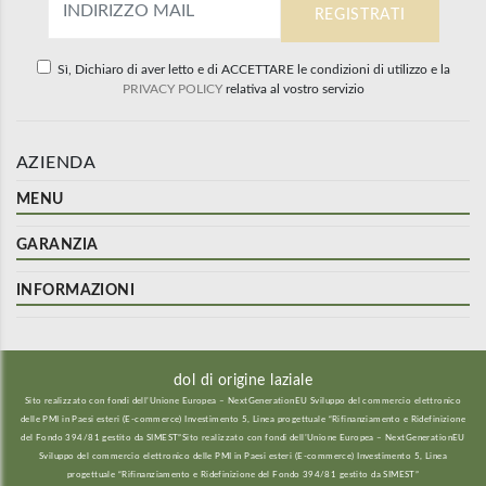
Sì, Dichiaro di aver letto e di ACCETTARE le condizioni di utilizzo e la
PRIVACY POLICY
relativa al vostro servizio
AZIENDA
MENU
GARANZIA
INFORMAZIONI
dol di origine laziale
Sito realizzato con fondi dell’Unione Europea – NextGenerationEU Sviluppo del commercio elettronico
delle PMI in Paesi esteri (E-commerce) Investimento 5, Linea progettuale “Rifinanziamento e Ridefinizione
del Fondo 394/81 gestito da SIMEST”Sito realizzato con fondi dell’Unione Europea – NextGenerationEU
Sviluppo del commercio elettronico delle PMI in Paesi esteri (E-commerce) Investimento 5, Linea
progettuale “Rifinanziamento e Ridefinizione del Fondo 394/81 gestito da SIMEST”