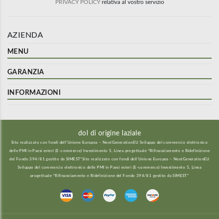
PRIVACY POLICY
relativa al vostro servizio
AZIENDA
MENU
GARANZIA
INFORMAZIONI
dol di origine laziale
Sito realizzato con fondi dell’Unione Europea – NextGenerationEU Sviluppo del commercio elettronico
delle PMI in Paesi esteri (E-commerce) Investimento 5, Linea progettuale “Rifinanziamento e Ridefinizione
del Fondo 394/81 gestito da SIMEST”Sito realizzato con fondi dell’Unione Europea – NextGenerationEU
Sviluppo del commercio elettronico delle PMI in Paesi esteri (E-commerce) Investimento 5, Linea
progettuale “Rifinanziamento e Ridefinizione del Fondo 394/81 gestito da SIMEST”